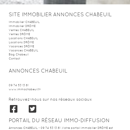
2
2
0m
| pièce(s) | Ext. 598m
SITE IMMOBILIER ANNONCES CHABEUIL
Immobilier CHABEUIL
Immobilier DRÔME
Ventes CHABEUIL
Ventes DRÔME
Locations CHABEUIL
Locations DRÔME
Vacances DRÔME
Vacances CHABEUIL
Blog Chabeuil
Contact
ANNONCES CHABEUIL
09 74 53 13 81
www.immochabeuil.fr
Retrouvez-nous sur nos réseaux sociaux
PORTAIL DU RÉSEAU IMMO-DIFFUSION
Annonces CHABEUIL - 09 74 53 13 81 .Votre portail immobilier DRÔME est