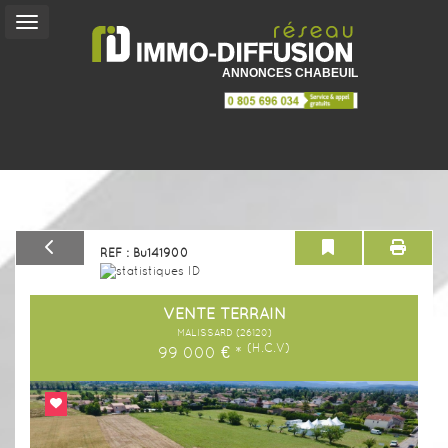
ANNONCES CHABEUIL
Vente
Location
Vacances
REF : Bu141900
Service
+
VENTE TERRAIN
Mon
MALISSARD (26120)
(H.C.V)
Compte
99 000
€
*
Contact
Previous
Next