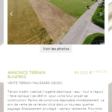
0
Voir les photos
(H.C.V)
ANNONCE TERRAIN
99 000 € *
BU141900
VENTE TERRAIN MALISSARD (26120)
Terrain à bâtir viabilisé ( logette électrique - eau - tout à l'égout
- fibre optique ) de 469 m² pour votre futur projet de
construction. Permis de construire déposable immédiatement. Le
prix de vente de ce terrain situé dans un nouveau quartier
paysagé. Emplacement privilégié - secteur recherché. Proximité