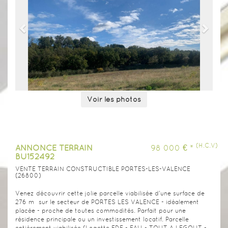
0
Voir les photos
(H.C.V)
ANNONCE TERRAIN
98 000 € *
BU152492
VENTE TERRAIN CONSTRUCTIBLE PORTES-LES-VALENCE
(26800)
Venez découvrir cette jolie parcelle viabilisée d'une surface de
276 m² sur le secteur de PORTES LES VALENCE - idéalement
placée - proche de toutes commodités. Parfait pour une
résidence principale ou un investissement locatif. Parcelle
entièrement viabilisée (Logette EDF - EAU - TOUT A LEGOUT -