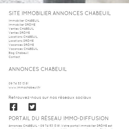
2
2
0m
| pièce(s) | Ext. 373m
SITE IMMOBILIER ANNONCES CHABEUIL
Immobilier CHABEUIL
Immobilier DRÔME
Ventes CHABEUIL
Ventes DRÔME
Locations CHABEUIL
Locations DRÔME
Vacances DRÔME
Vacances CHABEUIL
Blog Chabeuil
Contact
ANNONCES CHABEUIL
09 74 53 13 81
www.immochabeuil.fr
Retrouvez-nous sur nos réseaux sociaux
PORTAIL DU RÉSEAU IMMO-DIFFUSION
Annonces CHABEUIL - 09 74 53 13 81 .Votre portail immobilier DRÔME est