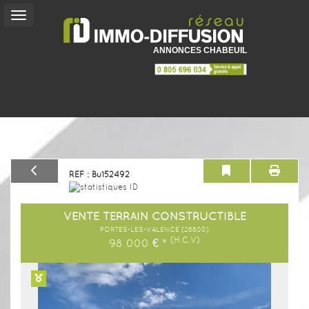
ANNONCES CHABEUIL
Vente
Location
Vacances
REF : Bu152492
Service
+
VENTE TERRAIN CONSTRUCTIBLE
Mon
PORTES-LES-VALENCE (26800)
(H.C.V)
Compte
98 000
€
*
Contact
Previous
Next